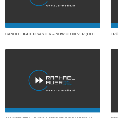
Candlelight Disaster – Now or Never
CANDLELIGHT DISASTER – NOW OR NEVER (OFFICIAL VIDEO)
ERÖ
(Official Video)
Jännerwein – Durch Jede Stunde