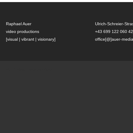
Raphael Auer
Ulrich-Schreier-Stra
video productions
+43 699 122 060 42
[visual | vibrant | visionary]
office[@]auer-media
2017 Mag. Raphael Auer