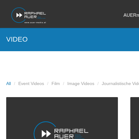
AUERm
VIDEO
All
Event Videos
Film
Image Videos
Journalistische Vi